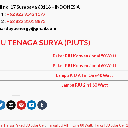
III no. 17 Surabaya 60116 – INDONESIA
1 :
+62 822 3142 1177
2 :
+62 822 3101 8873
nardayaenergy@gmail.com
JU TENAGA SURYA (PJUTS)
Paket PJU Konvensional 50 Watt
Paket PJU Konvensional 60 Watt
Lampu PJU All in One 40 Watt
Lampu PJU 2in1 60 Watt
ya
,
Harga Paket PJU Solar Cell
,
Harga PJU All In One 80 Watt
,
Harga PJU Solar Cell 