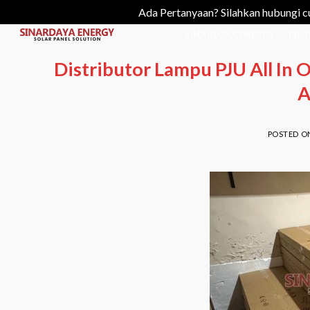
Ada Pertanyaan? Silahkan hubungi c
Skip
SINARDAYA ENERGY
PRO
to
Distributor Lampu PJU All In 
content
A
POSTED 