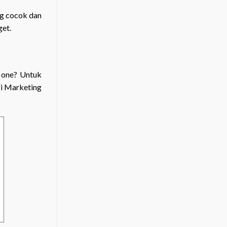
ng cocok dan
get.
n one? Untuk
gi Marketing