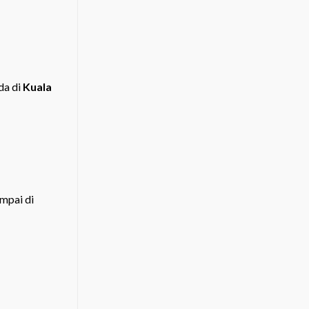
da di
Kuala
mpai di