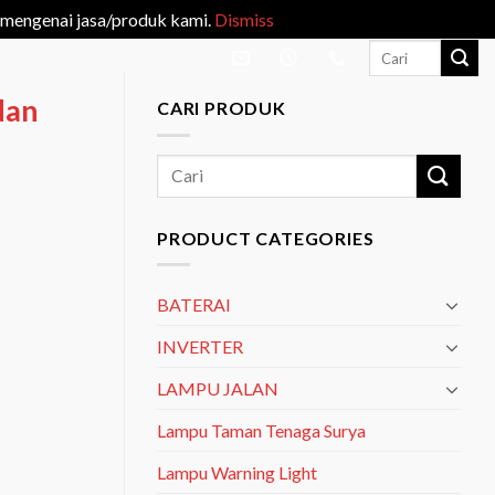
 mengenai jasa/produk kami.
Dismiss
Search
for:
dan
CARI PRODUK
Search
for:
PRODUCT CATEGORIES
BATERAI
INVERTER
LAMPU JALAN
Lampu Taman Tenaga Surya
Lampu Warning Light