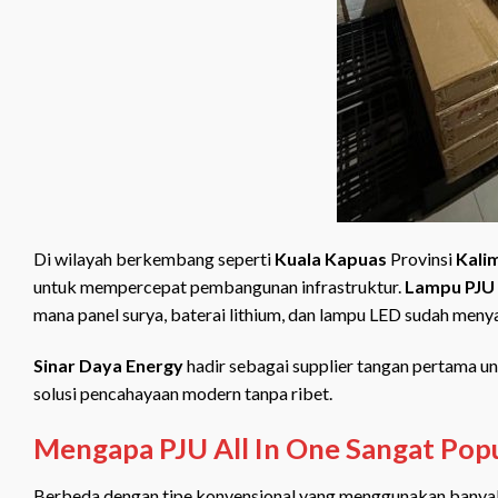
Di wilayah berkembang seperti
Kuala Kapuas
Provinsi
Kali
untuk mempercepat pembangunan infrastruktur.
Lampu PJU A
mana panel surya, baterai lithium, dan lampu LED sudah menya
Sinar Daya Energy
hadir sebagai supplier tangan pertama 
solusi pencahayaan modern tanpa ribet.
Mengapa PJU All In One Sangat Popu
Berbeda dengan tipe konvensional yang menggunakan banyak k