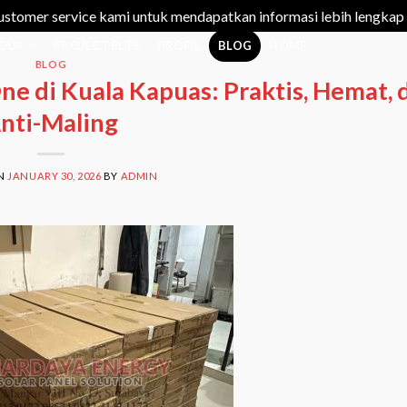
ustomer service kami untuk mendapatkan informasi lebih lengkap
DUK
PROJECT PLTS
PROFIL
BLOG
HOME
BLOG
One di Kuala Kapuas: Praktis, Hemat, 
nti-Maling
ON
JANUARY 30, 2026
BY
ADMIN