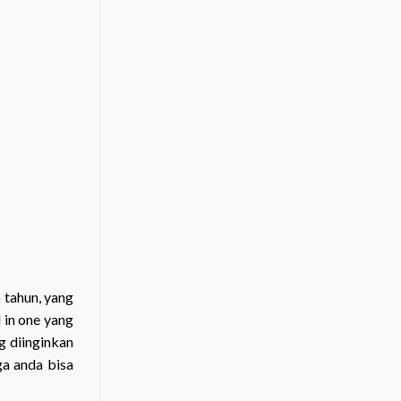
 tahun, yang
 in one yang
g diinginkan
ga anda bisa