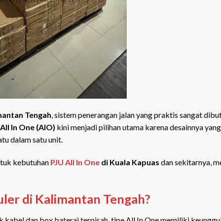
mantan Tengah
, sistem penerangan jalan yang praktis sangat dib
ll In One (AIO)
kini menjadi pilihan utama karena desainnya yang 
tu dalam satu unit.
untuk kebutuhan
PJU All In One
di Kuala Kapuas
dan sekitarnya, 
ler di Kalimantan Tengah?
abel dan box baterai terpisah, tipe All In One memiliki keunggu