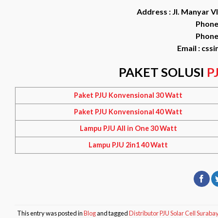
Address : Jl. Manyar V
Phone 
Phone 
Email :
cssi
PAKET SOLUSI
P
Paket PJU Konvensional 30 Watt
Paket PJU Konvensional 40 Watt
Lampu PJU All in One 30 Watt
Lampu PJU 2in1 40 Watt
This entry was posted in
Blog
and tagged
Distributor PJU Solar Cell Suraba