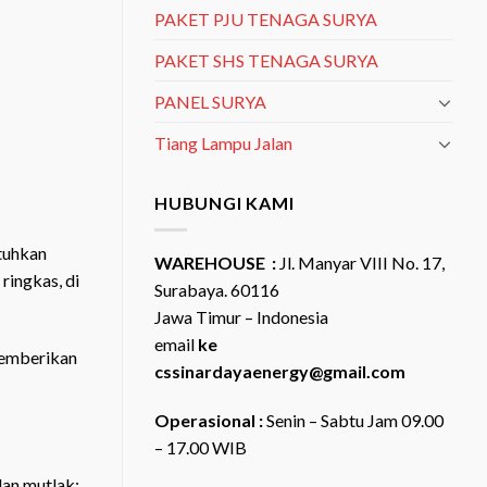
PAKET PJU TENAGA SURYA
PAKET SHS TENAGA SURYA
PANEL SURYA
Tiang Lampu Jalan
HUBUNGI KAMI
utuhkan
WAREHOUSE :
Jl. Manyar VIII No. 17,
ringkas, di
Surabaya. 60116
Jawa Timur – Indonesia
email
ke
memberikan
cssinardayaenergy@gmail.com
Operasional :
Senin – Sabtu Jam 09.00
– 17.00 WIB
lan mutlak: