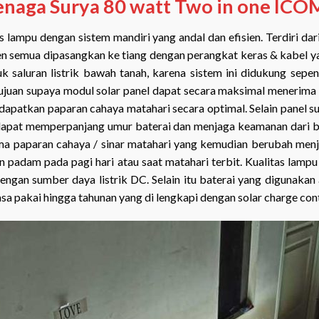
naga Surya 80 watt Two in one IC
lampu dengan sistem mandiri yang andal dan efisien. Terdiri dari
ien semua dipasangkan ke tiang dengan perangkat keras & kabel ya
 saluran listrik bawah tanah, karena sistem ini didukung sepen
tujuan supaya modul solar panel dapat secara maksimal menerima
ndapatkan paparan cahaya matahari secara optimal. Selain panel 
 dapat memperpanjang umur baterai dan menjaga keamanan dari b
ma paparan cahaya / sinar matahari yang kemudian berubah menjad
padam pada pagi hari atau saat matahari terbit. Kualitas lampu
an sumber daya listrik DC. Selain itu baterai yang digunakan ada
pakai hingga tahunan yang di lengkapi dengan solar charge contro