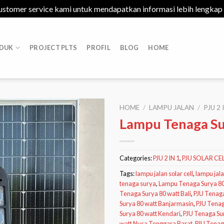
ustomer service kami untuk mendapatkan informasi lebih lengkap
DUK
PROJECT PLTS
PROFIL
BLOG
HOME
HOME
/
LAMPU JALAN
/
PJU 2 
Lampu Tenaga S
Add to
Categories:
PJU 2 IN 1
,
PJU SOLAR CE
Wishlist
Tags:
lampu jalan solar cell
,
lampu jal
tenaga surya
,
Lampu Tenaga Surya 80
Tenaga Surya 80 watt Bali
,
PJU Tenaga
Surya 80 watt Banjarmasin
,
PJU Tenag
Surya 80 watt Kendari
,
PJU Tenaga Su
watt Nusa Tenggara Barat
,
PJU Tenag