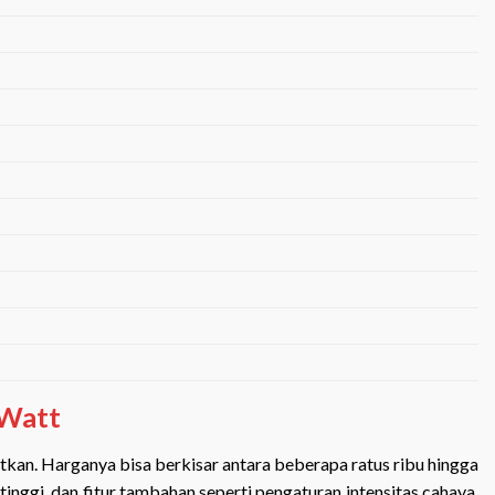
 Watt
atkan. Harganya bisa berkisar antara beberapa ratus ribu hingga
tinggi, dan fitur tambahan seperti pengaturan intensitas cahaya.