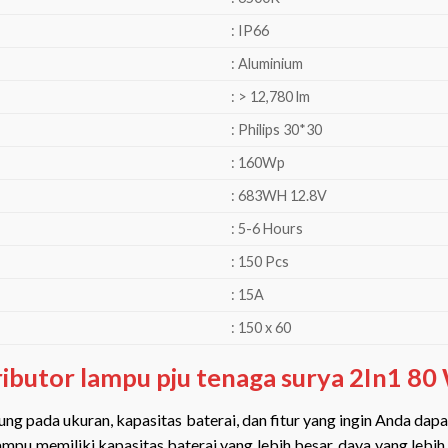
: IP66
: Aluminium
: > 12,780 lm
: Philips 30*30
: 160Wp
: 683WH 12.8V
: 5-6 Hours
: 150 Pcs
: 15A
: 150 x 60
ributor lampu pju tenaga surya 2In1 80
ng pada ukuran, kapasitas baterai, dan fitur yang ingin Anda dap
ampu memiliki kapasitas baterai yang lebih besar, daya yang lebih 