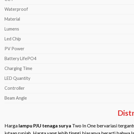
Waterproof
Material
Lumens
Led Chip
PV Power
Battery LifePO4
Charging Time
LED Quantity
Controller
Beam Angle
Dist
Harga
lampu PJU tenaga surya
Two In One bervariasi tergantu
jutaan rupiah. Harga yang lebih tinggi biasanya berarti bahwa l