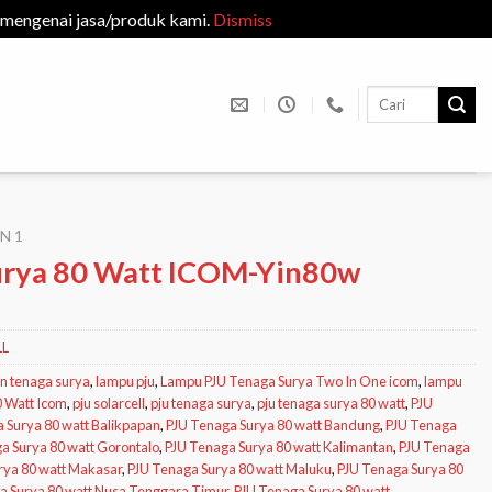
 mengenai jasa/produk kami.
Dismiss
Search
for:
IN 1
urya 80 Watt ICOM-Yin80w
LL
an tenaga surya
,
lampu pju
,
Lampu PJU Tenaga Surya Two In One icom
,
lampu
 Watt Icom
,
pju solarcell
,
pju tenaga surya
,
pju tenaga surya 80 watt
,
PJU
 Surya 80 watt Balikpapan
,
PJU Tenaga Surya 80 watt Bandung
,
PJU Tenaga
a Surya 80 watt Gorontalo
,
PJU Tenaga Surya 80 watt Kalimantan
,
PJU Tenaga
rya 80 watt Makasar
,
PJU Tenaga Surya 80 watt Maluku
,
PJU Tenaga Surya 80
a Surya 80 watt Nusa Tenggara Timur
,
PJU Tenaga Surya 80 watt