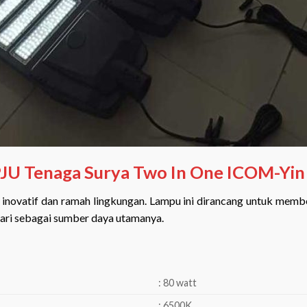
JU Tenaga Surya Two In One ICOM-Yin
inovatif dan ramah lingkungan. Lampu ini dirancang untuk memberi
hari sebagai sumber daya utamanya.
: 80 watt
: 6500K