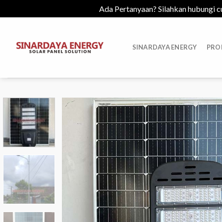
Ada Pertanyaan? Silahkan hubungi c
Skip
to
SINARDAYA ENERGY
PRO
content