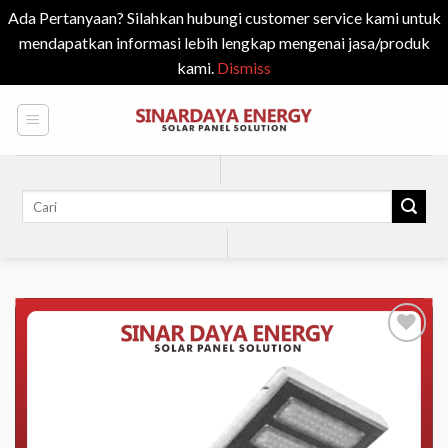
Ada Pertanyaan? Silahkan hubungi customer service kami untuk
mendapatkan informasi lebih lengkap mengenai jasa/produk
kami.
Dismiss
Skip
to
content
Search
for:
Add to
Wishlist