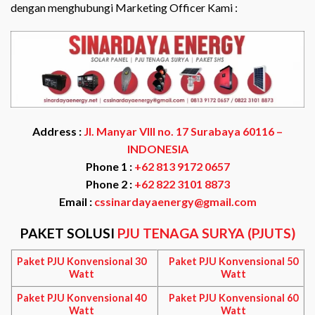
dengan menghubungi Marketing Officer Kami :
Address :
Jl. Manyar VIII no. 17 Surabaya 60116 –
INDONESIA
Phone 1 :
+62 813 9172 0657
Phone 2 :
+62 822 3101 8873
Email :
cssinardayaenergy@gmail.com
PAKET SOLUSI
PJU TENAGA SURYA (PJUTS)
Paket PJU Konvensional 30
Paket PJU Konvensional 50
Watt
Watt
Paket PJU Konvensional 40
Paket PJU Konvensional 60
Watt
Watt