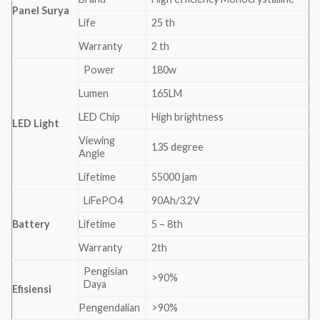
Panel Surya
Life
25 th
Warranty
2 th
Power
180w
Lumen
165LM
LED Chip
High brightness
LED Light
Viewing
135 degree
Angle
Lifetime
55000 jam
LiFePO4
90Ah/3.2V
Battery
Lifetime
5 – 8th
Warranty
2th
Pengisian
>90%
Daya
Efisiensi
Pengendalian
>90%