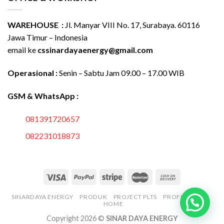
WAREHOUSE :
Jl. Manyar VIII No. 17, Surabaya. 60116
Jawa Timur – Indonesia
email ke
cssinardayaenergy@gmail.com
Operasional :
Senin – Sabtu Jam 09.00 – 17.00 WIB
GSM & WhatsApp :
081391720657
082231018873
SINARDAYA ENERGY
PRODUK
PROJECT PLTS
PROFIL
BLOG
HOME
Copyright 2026 ©
SINAR DAYA ENERGY