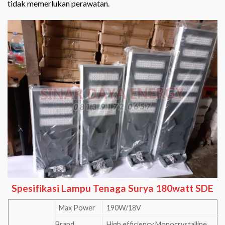
tidak memerlukan perawatan.
Spesifikasi Lampu Tenaga Surya 180watt SDE
Max Power
190W/18V
Brand
High efficiency Monocrystalline