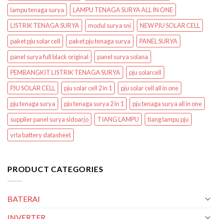
lampu tenaga surya
LAMPU TENAGA SURYA ALL IN ONE
LISTRIK TENAGA SURYA
modul surya sni
NEW PJU SOLAR CELL
paket pju solar cell
paket pju tenaga surya
PANEL SURYA
panel surya full black original
panel surya solana
PEMBANGKIT LISTRIK TENAGA SURYA
pju solarcell
PJU SOLAR CELL
pju solar cell 2 in 1
pju solar cell all in one
pju tenaga surya
pju tenaga surya 2 in 1
pju tenaga surya all in one
supplier panel surya sidoarjo
TIANG LAMPU
tiang lampu pju
vrla battery datasheet
PRODUCT CATEGORIES
BATERAI
INVERTER