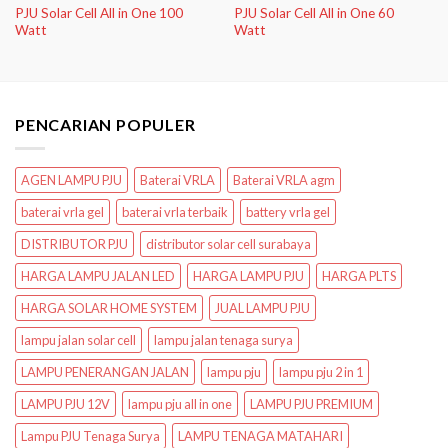
PJU Solar Cell All in One 100
PJU Solar Cell All in One 60
Watt
Watt
PENCARIAN POPULER
AGEN LAMPU PJU
Baterai VRLA
Baterai VRLA agm
baterai vrla gel
baterai vrla terbaik
battery vrla gel
DISTRIBUTOR PJU
distributor solar cell surabaya
HARGA LAMPU JALAN LED
HARGA LAMPU PJU
HARGA PLTS
HARGA SOLAR HOME SYSTEM
JUAL LAMPU PJU
lampu jalan solar cell
lampu jalan tenaga surya
LAMPU PENERANGAN JALAN
lampu pju
lampu pju 2 in 1
LAMPU PJU 12V
lampu pju all in one
LAMPU PJU PREMIUM
Lampu PJU Tenaga Surya
LAMPU TENAGA MATAHARI